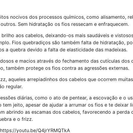
itos nocivos dos processos químicos, como alisamento, re
 outros. Sem hidratação os fios ressecam e enfraquecem.
e brilho aos cabelos, deixando-os mais saudáveis e vistosos
plo. Fios quebradiços são também falta de hidratação, po
os a quebra devido a falta de elasticidade das madeixas.
edosos e macios através do fechamento das cutículas dos 
ho, também protege os fios contra as agressões externas.
zz, aqueles arrepiadinhos dos cabelos que ocorrem muitas
o regular.
essões diárias, como o ato de pentear, a escovação e o u
 tem jeito, apesar de ajudar a arrumar os fios e te deixar l
m abrindo as escamas dos cabelos, favorecendo a perda d
bra e o frizz.
https://youtu.be/Q4jrYRMQTkA