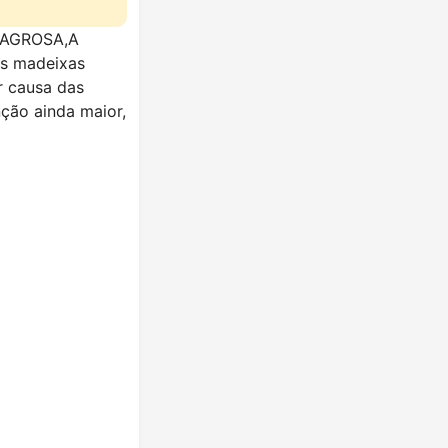
ILAGROSA,A
as madeixas
r causa das
ção ainda maior,