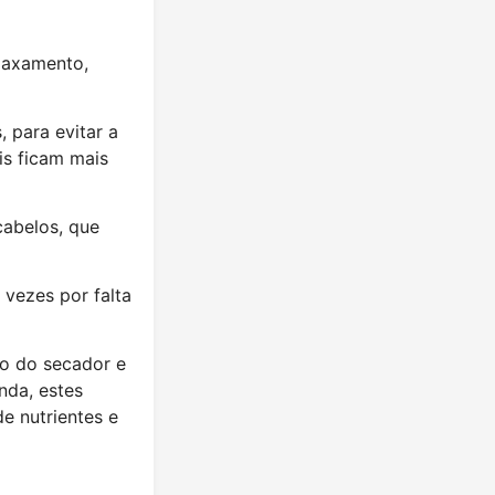
laxamento,
, para evitar a
is ficam mais
cabelos, que
 vezes por falta
so do secador e
inda, estes
e nutrientes e