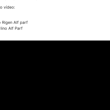
no vídeo:
 Rigen Alf parf
ino Alf Parf