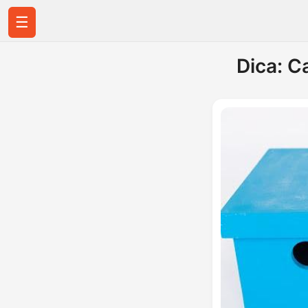
☰
Dica: C