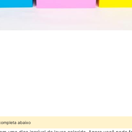
 completa abaixo
om uma dica incrível de lousa colorida. Agora você pode f