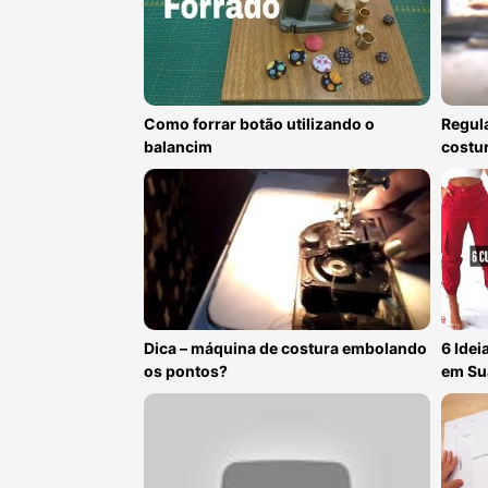
Como forrar botão utilizando o
Regul
balancim
costu
Dica – máquina de costura embolando
6 Idei
os pontos?
em Su