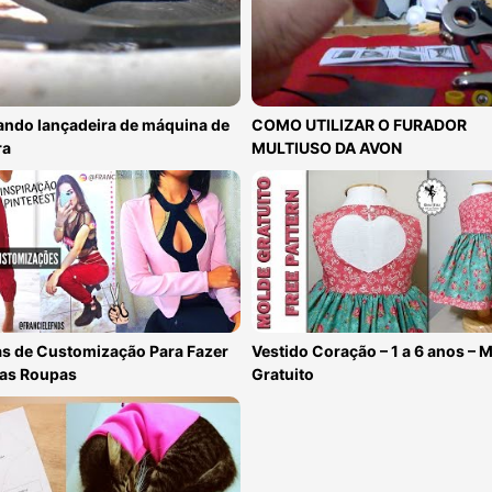
ando lançadeira de máquina de
COMO UTILIZAR O FURADOR
ra
MULTIUSO DA AVON
as de Customização Para Fazer
Vestido Coração – 1 a 6 anos – 
as Roupas
Gratuito