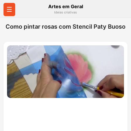
Artes em Geral
☰
Ideias criativas
Como pintar rosas com Stencil Paty Buoso