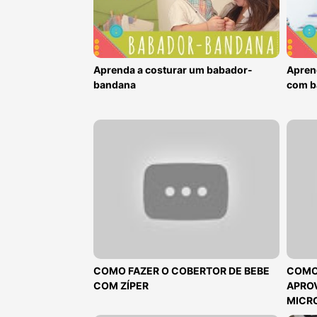
Aprenda a costurar um babador-
Apren
bandana
com b
COMO FAZER O COBERTOR DE BEBE
COMO 
COM ZÍPER
APRO
MICR