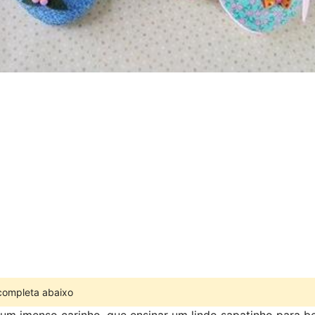
 completa abaixo
um imenso carinho ,que ensinar um lindo sapatinho para b