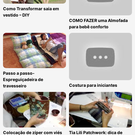
Como Transformar saia em
vestido – DIY
COMO FAZER uma Almofada
para bebê conforto
Passo a passo-
Espreguiçadeira de
Costura para iniciantes
travesseiro
Colocação de zíper com viés
Tia Lili Patchwork: dica de