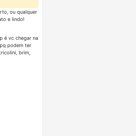
rto, ou qualquer
to e lindo!
op é vc chegar na
? pq podem ter
icolini, brim,