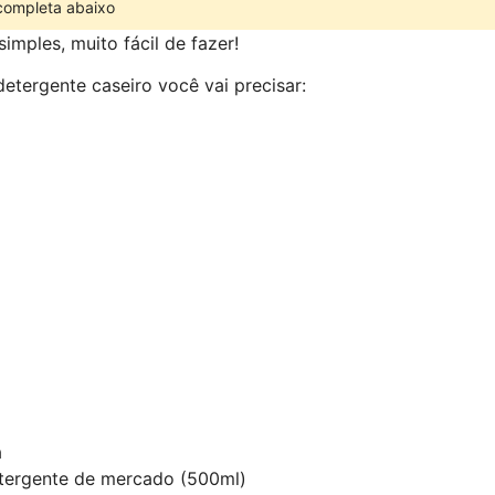
 completa abaixo
imples, muito fácil de fazer!
detergente caseiro você vai precisar:
a
etergente de mercado (500ml)