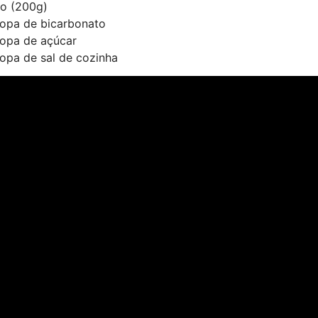
ão (200g)
sopa de bicarbonato
sopa de açúcar
opa de sal de cozinha