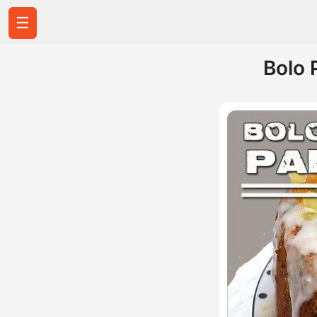
☰
Bolo 