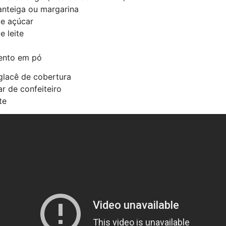
anteiga ou margarina
de açúcar
e leite
mento em pó
glacê de cobertura
ar de confeiteiro
te