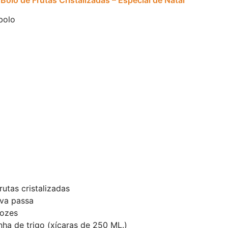
bolo
utas cristalizadas
va passa
nozes
inha de trigo (xícaras de 250 ML.)