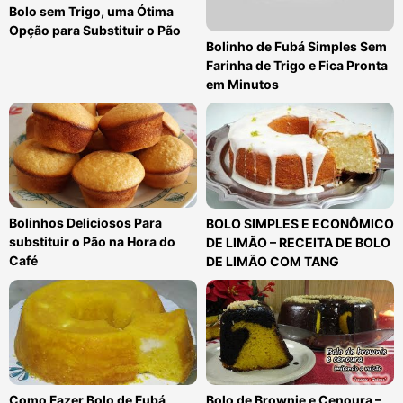
Bolo sem Trigo, uma Ótima
Opção para Substituir o Pão
Bolinho de Fubá Simples Sem
Farinha de Trigo e Fica Pronta
em Minutos
Bolinhos Deliciosos Para
BOLO SIMPLES E ECONÔMICO
substituir o Pão na Hora do
DE LIMÃO – RECEITA DE BOLO
Café
DE LIMÃO COM TANG
Como Fazer Bolo de Fubá
Bolo de Brownie e Cenoura –