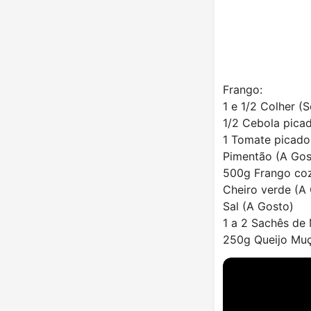
Frango:
1 e 1/2 Colher (
1/2 Cebola pica
1 Tomate picado
Pimentão (A Gos
500g Frango coz
Cheiro verde (A
Sal (A Gosto)
1 a 2 Sachês de
250g Queijo Muç