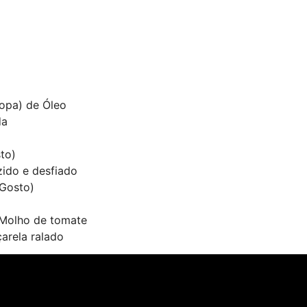
Sopa) de Óleo
da
to)
ido e desfiado
 Gosto)
 Molho de tomate
arela ralado