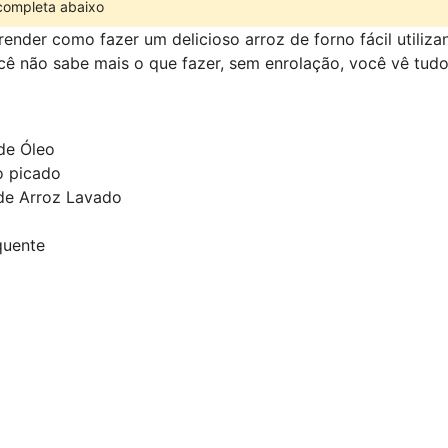
 completa abaixo
render como fazer um delicioso arroz de forno fácil utiliz
cê não sabe mais o que fazer, sem enrolação, você vê tudo
de Óleo
o picado
 de Arroz Lavado
quente