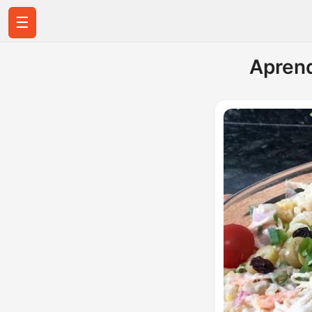
☰
Aprend