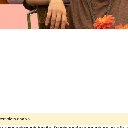
 completa abaixo
er tudo sobre adubação. Desde os tipos de adubo, se são 