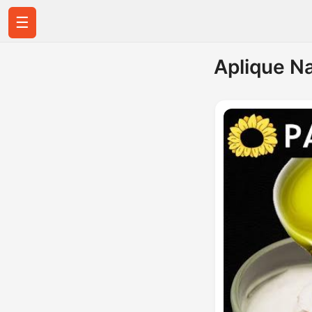
☰
Aplique N