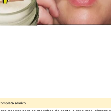
 completa abaixo
para acabar com as manchas do rosto, tirar rugas, clarear 