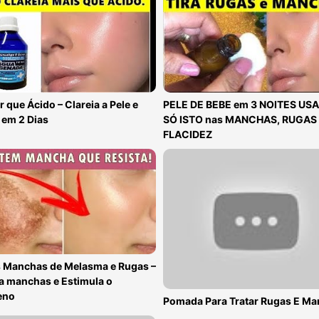
 que Ácido – Clareia a Pele e
PELE DE BEBE em 3 NOITES US
 em 2 Dias
SÓ ISTO nas MANCHAS, RUGAS 
FLACIDEZ
 Manchas de Melasma e Rugas –
a manchas e Estimula o
eno
Pomada Para Tratar Rugas E M