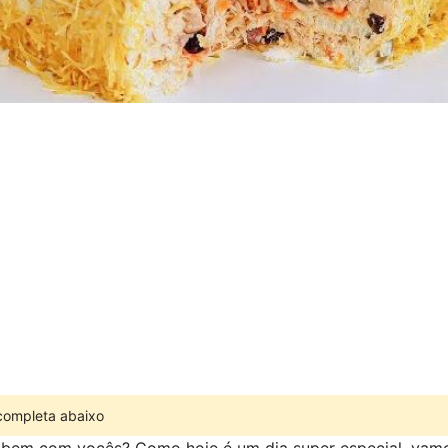
 completa abaixo
o bem com vocês? Como hoje é um dia super especial, vam