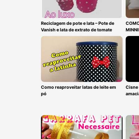
Reciclagem de pote e lata – Pote de
COMO
Vanish e lata de extrato de tomate
MINNI
Como reaproveitar latas de leite em
Cisne 
pó
amaci