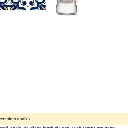
 completa abaixo
está cheio de dicas incríveis pra você testar em casa!