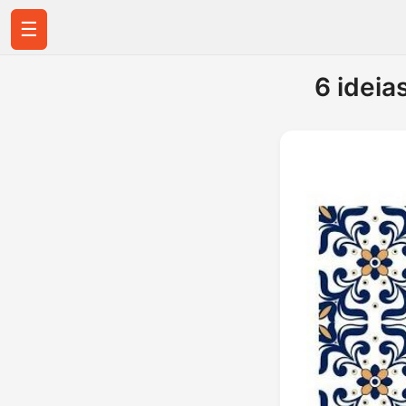
☰
6 ideia