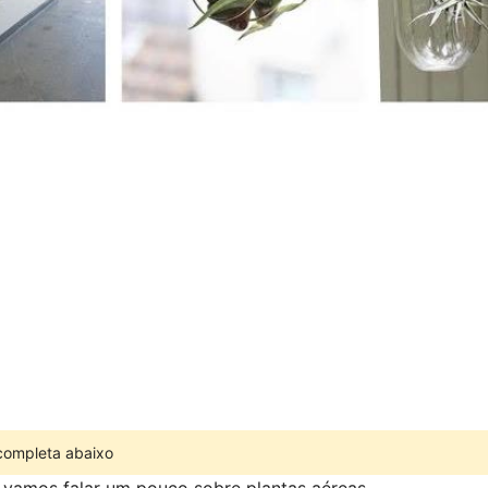
 completa abaixo
 vamos falar um pouco sobre plantas aéreas.